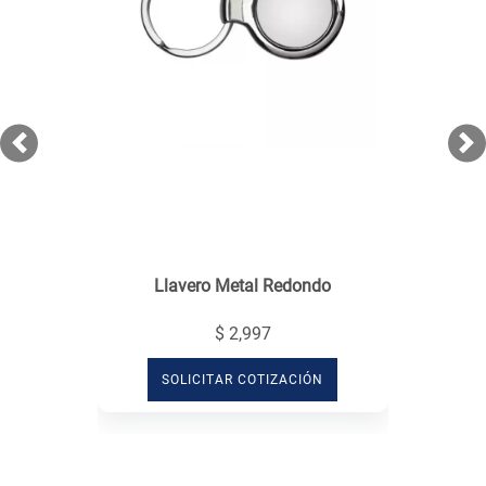
Previous
Ne
Llavero Metal Redondo
$ 2,997
SOLICITAR COTIZACIÓN