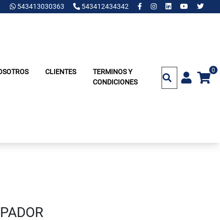
543413030363
543412434342
0
OSOTROS
CLIENTES
TERMINOS Y
CONDICIONES
APADOR