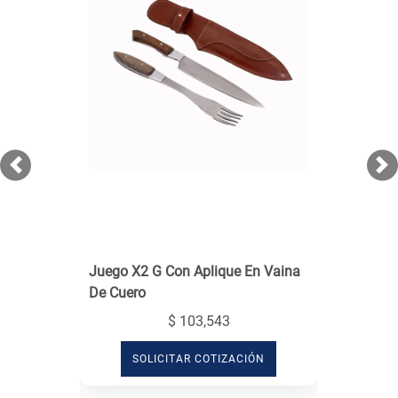
Previous
Ne
Juego X2 G Con Aplique En Vaina
De Cuero
$ 103,543
SOLICITAR COTIZACIÓN