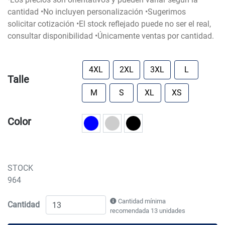
cantidad •No incluyen personalización •Sugerimos
solicitar cotización •El stock reflejado puede no ser el real,
consultar disponibilidad •Únicamente ventas por cantidad.
4XL
2XL
3XL
L
Talle
M
S
XL
XS
Color
STOCK
964
Cantidad mínima
Cantidad
recomendada 13 unidades