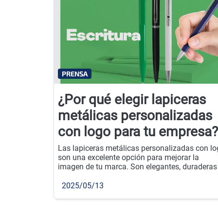
PRENSA
¿Por qué elegir lapiceras
metálicas personalizadas
con logo para tu empresa?
Las lapiceras metálicas personalizadas con l
son una excelente opción para mejorar la
imagen de tu marca. Son elegantes, duraderas
perfectas para regalar en eventos empresarial
o como parte de tu estrategia de merchandisin
2025/05/13