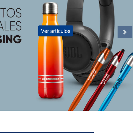
Conocé más
Nex