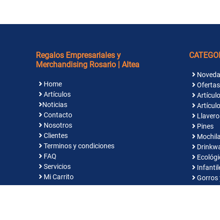
Regalos Empresariales y
CATEGO
Merchandising Rosario | Altea
Noveda
Home
Ofertas
Artículos
Artículo
Noticias
Artículo
Contacto
Llavero
Nosotros
Pines
Clientes
Mochila
Terminos y condiciones
Drinkw
FAQ
Ecológi
Servicios
Infantil
Mi Carrito
Gorros 
Indume