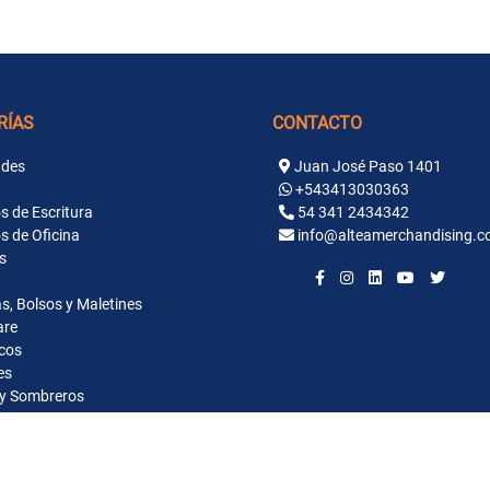
RÍAS
CONTACTO
des
Juan José Paso 1401
+543413030363
s de Escritura
54 341 2434342
s de Oficina
info@alteamerchandising.c
s
s, Bolsos y Maletines
are
cos
es
y Sombreros
ntaria