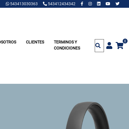
543413030363
543412434342
0
OSOTROS
CLIENTES
TERMINOS Y
CONDICIONES