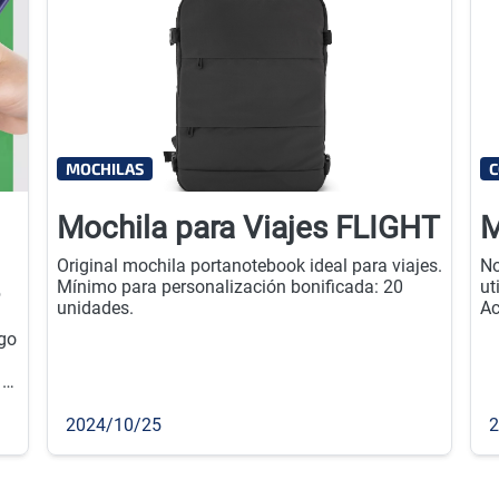
MOCHILAS
C
Mochila para Viajes FLIGHT
M
Original mochila portanotebook ideal para viajes.
No
Mínimo para personalización bonificada: 20
ut
unidades.
Ac
18
ogo
20
 y
es
g.
2024/10/25
2