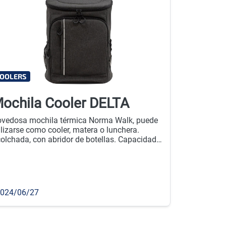
OOLERS
ochila Cooler DELTA
vedosa mochila térmica Norma Walk, puede
ilizarse como cooler, matera o lunchera.
olchada, con abridor de botellas. Capacidad
 litros aprox. Cantidad mínima de compra:
u.
024/06/27