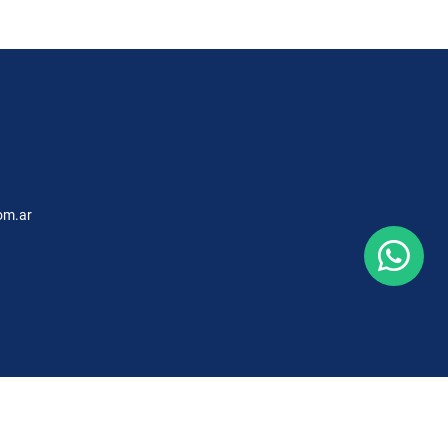
om.ar