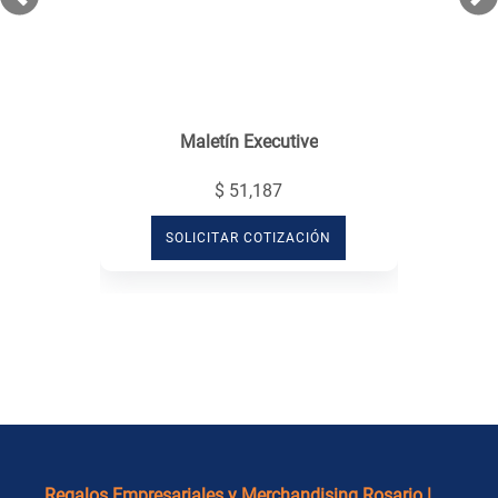
Previous
Ne
Maletín Executive
$ 51,187
SOLICITAR COTIZACIÓN
Regalos Empresariales y Merchandising Rosario |