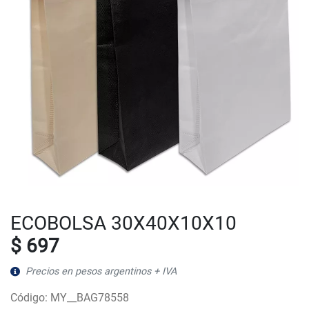
ECOBOLSA 30X40X10X10
$ 697
Precios en pesos argentinos + IVA
Código: MY__BAG78558