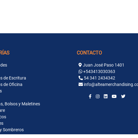
RÍAS
CONTACTO
des
Juan José Paso 1401
+543413030363
s de Escritura
54 341 2434342
s de Oficina
info@alteamerchandising.c
s
s, Bolsos y Maletines
are
cos
es
y Sombreros
ntaria