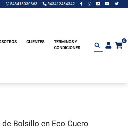
543413030363
543412434342
0
OSOTROS
CLIENTES
TERMINOS Y
CONDICIONES
de Bolsillo en Eco-Cuero