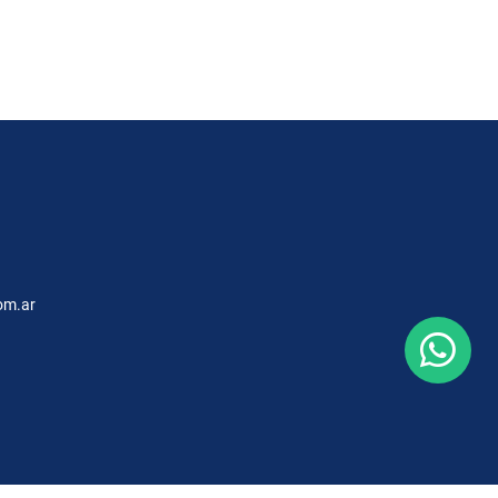
om.ar