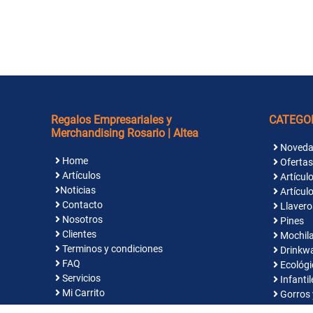
Regalos Empresariales y
CATEGO
Merchandising Rosario | Altea
Noveda
Home
Ofertas
Artículos
Artículo
Noticias
Artículo
Contacto
Llavero
Nosotros
Pines
Clientes
Mochila
Terminos y condiciones
Drinkw
FAQ
Ecológi
Servicios
Infantil
Mi Carrito
Gorros 
Indume