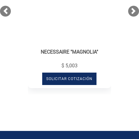
Previous
Ne
NECESSAIRE "MAGNOLIA"
$ 5,003
SOLICITAR COTIZACIÓN