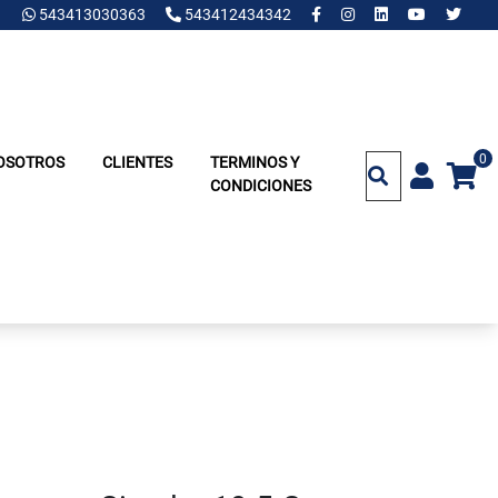
543413030363
543412434342
0
OSOTROS
CLIENTES
TERMINOS Y
CONDICIONES