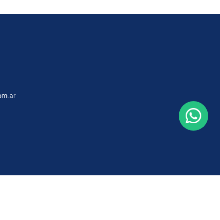
om.ar