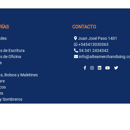
RÍAS
CONTACTO
des
Juan José Paso 1401
+543413030363
s de Escritura
54 341 2434342
s de Oficina
info@alteamerchandising.c
s
s, Bolsos y Maletines
are
cos
es
y Sombreros
ntaria
alos Empresariales y Merchandising Rosario | Altea 2026. Todos los derechos reservados