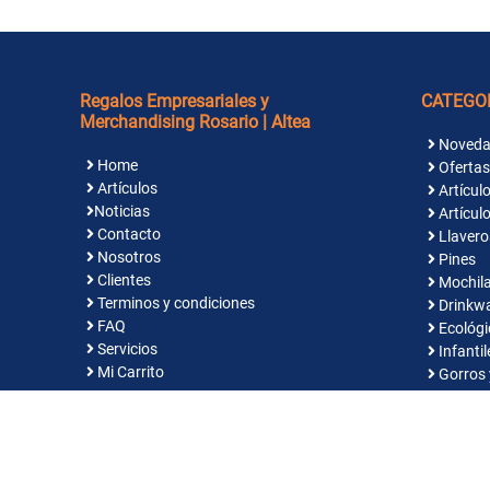
Regalos Empresariales y
CATEGO
Merchandising Rosario | Altea
Noveda
Home
Ofertas
Artículos
Artículo
Noticias
Artículo
Contacto
Llavero
Nosotros
Pines
Clientes
Mochila
Terminos y condiciones
Drinkw
FAQ
Ecológi
Servicios
Infantil
Mi Carrito
Gorros 
Indume
© Reg