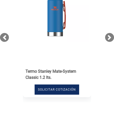
Previous
Ne
Termo Stanley Mate-System
Classic 1.2 lts.
SOLICITAR COTIZACIÓN