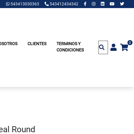
543413030363
543412434342
0
OSOTROS
CLIENTES
TERMINOS Y
CONDICIONES
eal Round