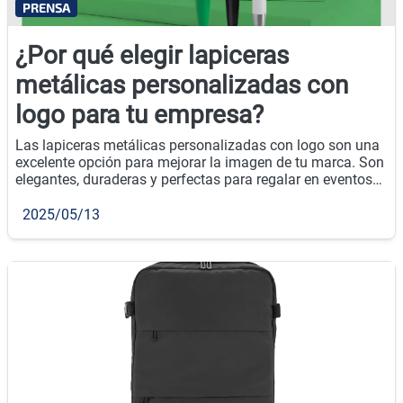
PRENSA
¿Por qué elegir lapiceras
metálicas personalizadas con
logo para tu empresa?
Las lapiceras metálicas personalizadas con logo son una
excelente opción para mejorar la imagen de tu marca. Son
elegantes, duraderas y perfectas para regalar en eventos
empresariales o como parte de tu estrategia de
merchandising.
2025/05/13