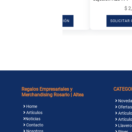
$ 2,993
SOLICITAR COTIZACIÓN
Regalos Empresariales y
CATEGO
Merchandising Rosario | Altea
Noveda
Home
Ofertas
Artículos
Artículo
Noticias
Artículo
Contacto
Llavero
Nosotros
Pines