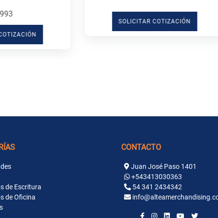
SOLICITAR COTIZACIÓN
RÍAS
CONTACTO
des
Juan José Paso 1401
+543413030363
s de Escritura
54 341 2434342
s de Oficina
info@alteamerchandising.c
s