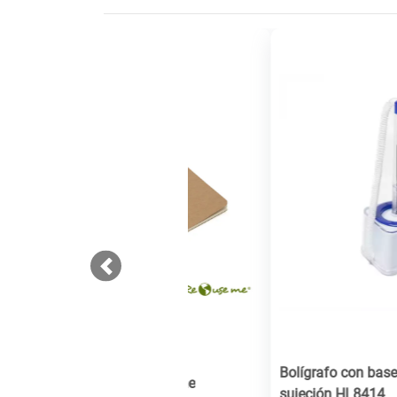
Previous
Bolígrafo con base y cable de
sujeción HL8414