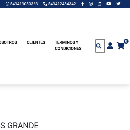
543413030363
543412434342
0
OSOTROS
CLIENTES
TERMINOS Y
CONDICIONES
OS GRANDE