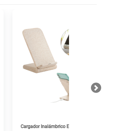
Next
gador Inalámbrico Eco Cereal