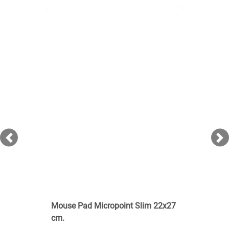
Previous
Ne
Mouse Pad Micropoint Slim 22x27
cm.