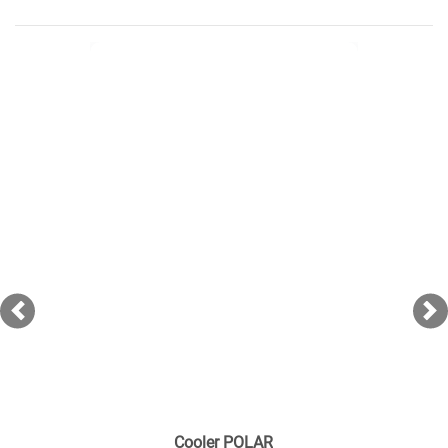
Previous
Ne
Cooler POLAR