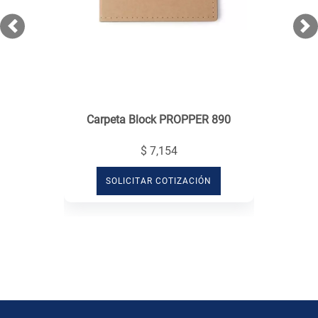
Previous
Ne
Carpeta Block PROPPER 890
$ 7,154
SOLICITAR COTIZACIÓN