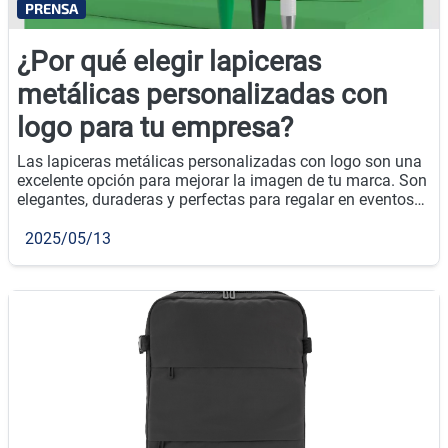
PRENSA
¿Por qué elegir lapiceras
metálicas personalizadas con
logo para tu empresa?
Las lapiceras metálicas personalizadas con logo son una
excelente opción para mejorar la imagen de tu marca. Son
elegantes, duraderas y perfectas para regalar en eventos
empresariales o como parte de tu estrategia de
merchandising.
2025/05/13