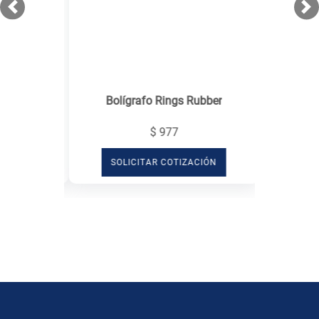
Previous
Ne
Bolígrafo Rings Rubber
$ 977
SOLICITAR COTIZACIÓN