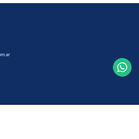
om.ar