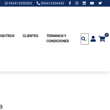
543413030363
543412434342
0
OSOTROS
CLIENTES
TERMINOS Y
CONDICIONES
a