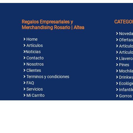
Regalos Empresariales y
CATEGO
Merchandising Rosario | Altea
Noveda
Home
Ofertas
Artículos
Artículo
Noticias
Artículo
Contacto
Llavero
Nosotros
Pines
Clientes
Mochila
Terminos y condiciones
Drinkw
FAQ
Ecológi
Servicios
Infantil
Mi Carrito
Gorros 
Indume
© Reg