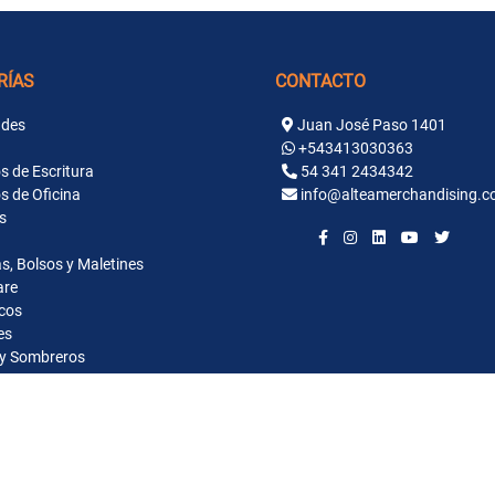
RÍAS
CONTACTO
des
Juan José Paso 1401
+543413030363
s de Escritura
54 341 2434342
s de Oficina
info@alteamerchandising.c
s
s, Bolsos y Maletines
are
cos
es
y Sombreros
ntaria
alos Empresariales y Merchandising Rosario | Altea 2026. Todos los derechos reservados