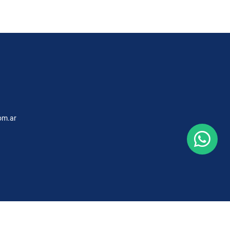
om.ar