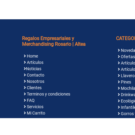
Regalos Empresariales y
CATEGO
Merchandising Rosario | Altea
Noveda
Home
Ofertas
Artículos
Artículo
Noticias
Artículo
Contacto
Llavero
Nosotros
Pines
Clientes
Mochila
Terminos y condiciones
Drinkw
FAQ
Ecológi
Servicios
Infantil
Mi Carrito
Gorros 
Indume