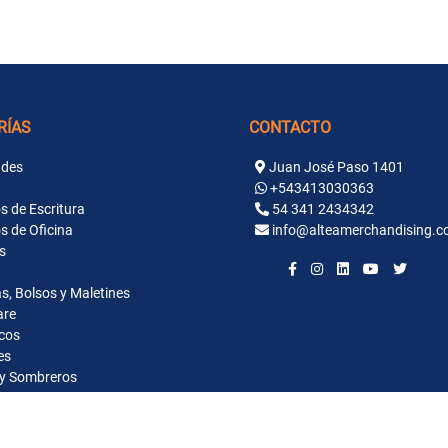
RÍAS
CONTACTO
des
Juan José Paso 1401
+543413030363
s de Escritura
54 341 2434342
s de Oficina
info@alteamerchandising.c
s
s, Bolsos y Maletines
are
cos
es
y Sombreros
ntaria