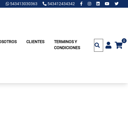
543413030363
543412434342
0
OSOTROS
CLIENTES
TERMINOS Y
CONDICIONES