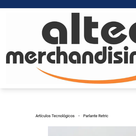
-
Artículos Tecnológicos
Parlante Retric