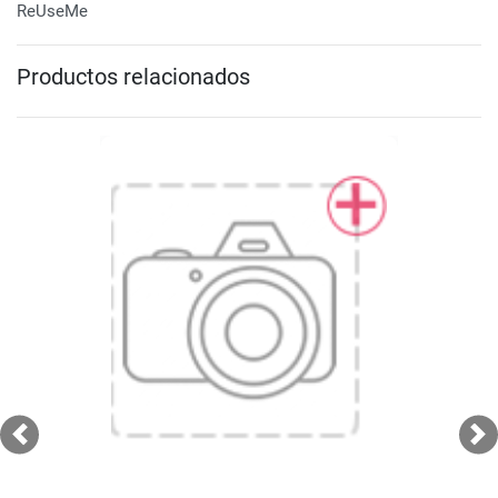
ReUseMe
Productos relacionados
Previous
Ne