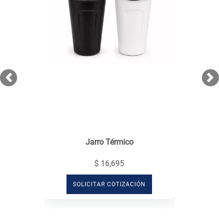
Previous
Ne
Jarro Térmico
$ 16,695
SOLICITAR COTIZACIÓN