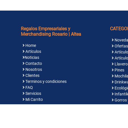
Regalos Empresariales y
CATEGO
Merchandising Rosario | Altea
Noveda
Home
Ofertas
Artículos
Artículo
Noticias
Artículo
Contacto
Llavero
Nosotros
Pines
Clientes
Mochila
Terminos y condiciones
Drinkw
FAQ
Ecológi
Servicios
Infantil
Mi Carrito
Gorros 
Indume