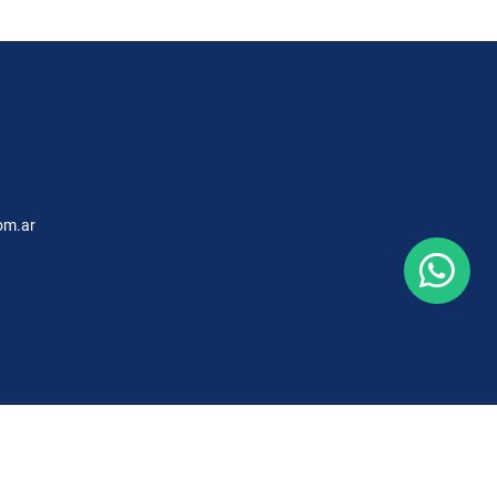
om.ar