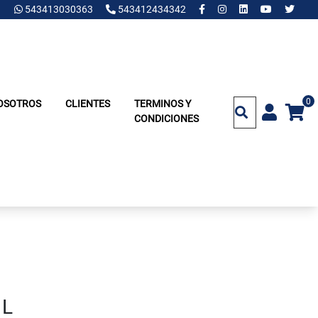
543413030363
543412434342
0
OSOTROS
CLIENTES
TERMINOS Y
CONDICIONES
 L