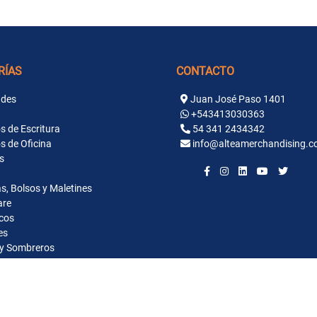
RÍAS
CONTACTO
des
Juan José Paso 1401
+543413030363
s de Escritura
54 341 2434342
s de Oficina
info@alteamerchandising.c
s
s, Bolsos y Maletines
are
cos
es
y Sombreros
ntaria