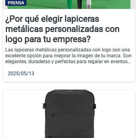
PRENSA
¿Por qué elegir lapiceras
metálicas personalizadas con
logo para tu empresa?
Las lapiceras metálicas personalizadas con logo son una
excelente opción para mejorar la imagen de tu marca. Son
elegantes, duraderas y perfectas para regalar en eventos
empresariales o como parte de tu estrategia de
merchandising.
2025/05/13