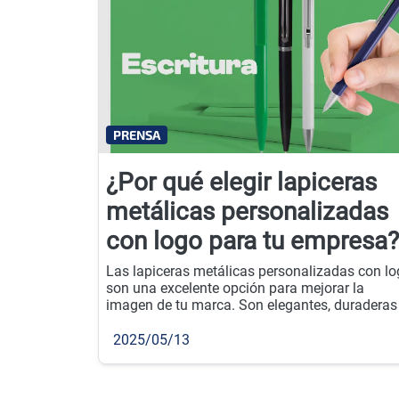
PRENSA
¿Por qué elegir lapiceras
metálicas personalizadas
con logo para tu empresa?
Las lapiceras metálicas personalizadas con l
son una excelente opción para mejorar la
imagen de tu marca. Son elegantes, duraderas
perfectas para regalar en eventos empresarial
o como parte de tu estrategia de merchandisin
2025/05/13