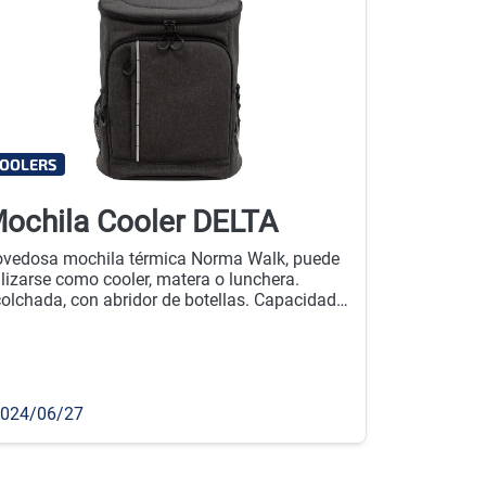
OOLERS
ochila Cooler DELTA
vedosa mochila térmica Norma Walk, puede
ilizarse como cooler, matera o lunchera.
olchada, con abridor de botellas. Capacidad
 litros aprox. Cantidad mínima de compra:
u.
024/06/27