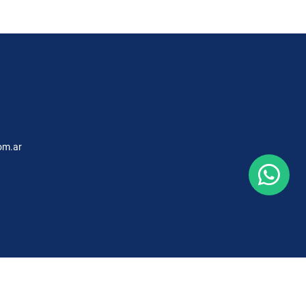
om.ar