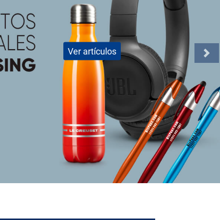
Conocé más
Nex