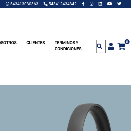
543413030363
543412434342
0
OSOTROS
CLIENTES
TERMINOS Y
CONDICIONES