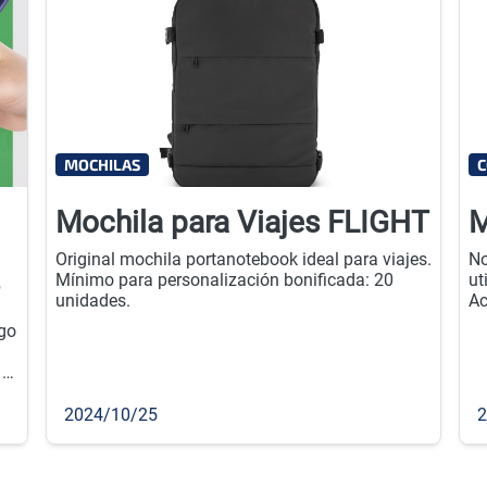
MOCHILAS
C
Mochila para Viajes FLIGHT
M
Original mochila portanotebook ideal para viajes.
No
Mínimo para personalización bonificada: 20
ut
unidades.
Ac
18
ogo
20
 y
es
g.
2024/10/25
2