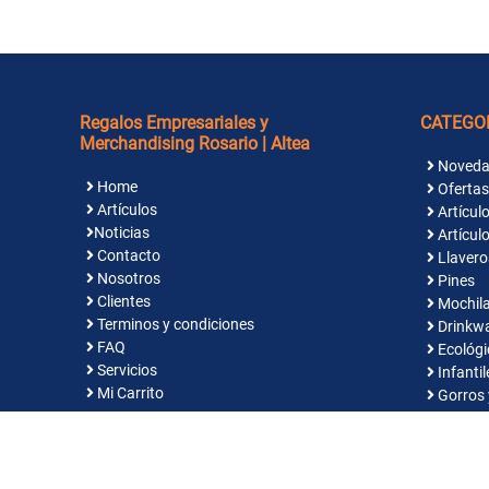
Regalos Empresariales y
CATEGO
Merchandising Rosario | Altea
Noveda
Home
Ofertas
Artículos
Artículo
Noticias
Artículo
Contacto
Llavero
Nosotros
Pines
Clientes
Mochila
Terminos y condiciones
Drinkw
FAQ
Ecológi
Servicios
Infantil
Mi Carrito
Gorros 
Indume