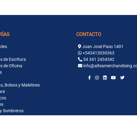
RÍAS
CONTACTO
des
Juan José Paso 1401
+543413030363
s de Escritura
54 341 2434342
s de Oficina
info@alteamerchandising.c
s
s, Bolsos y Maletines
are
cos
es
y Sombreros
ntaria