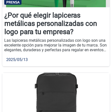
PRENSA
¿Por qué elegir lapiceras
metálicas personalizadas con
logo para tu empresa?
Las lapiceras metálicas personalizadas con logo son una
excelente opción para mejorar la imagen de tu marca. Son
elegantes, duraderas y perfectas para regalar en eventos
empresariales o como parte de tu estrategia de
merchandising.
2025/05/13