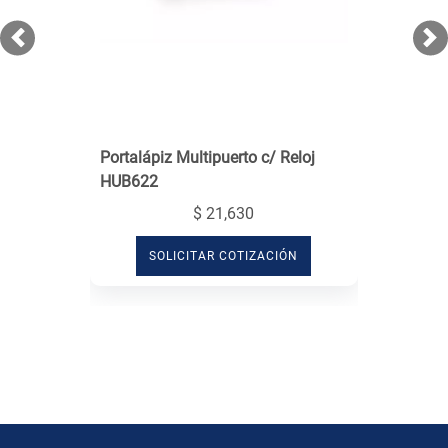
Previous
Ne
Portalápiz Multipuerto c/ Reloj
HUB622
$ 21,630
SOLICITAR COTIZACIÓN