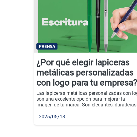
PRENSA
¿Por qué elegir lapiceras
metálicas personalizadas
con logo para tu empresa?
Las lapiceras metálicas personalizadas con l
son una excelente opción para mejorar la
imagen de tu marca. Son elegantes, duraderas
perfectas para regalar en eventos empresarial
o como parte de tu estrategia de merchandisin
2025/05/13