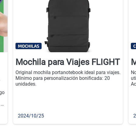
MOCHILAS
C
Mochila para Viajes FLIGHT
M
Original mochila portanotebook ideal para viajes.
No
Mínimo para personalización bonificada: 20
ut
unidades.
Ac
18
ogo
20
 y
es
g.
2024/10/25
2