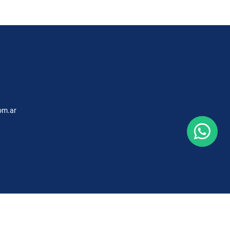
om.ar