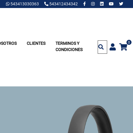
543413030363
543412434342
0
OSOTROS
CLIENTES
TERMINOS Y
CONDICIONES