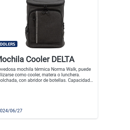
OOLERS
ochila Cooler DELTA
vedosa mochila térmica Norma Walk, puede
ilizarse como cooler, matera o lunchera.
olchada, con abridor de botellas. Capacidad
 litros aprox. Cantidad mínima de compra:
u.
024/06/27