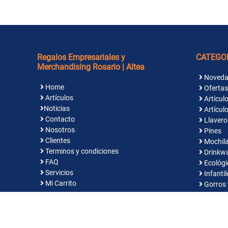
Regalos Empresariales y
CATEGO
Merchandising Rosario | Altea
Noveda
Home
Ofertas
Artículos
Artículo
Noticias
Artículo
Contacto
Llavero
Nosotros
Pines
Clientes
Mochila
Terminos y condiciones
Drinkw
FAQ
Ecológi
Servicios
Infantil
Mi Carrito
Gorros 
Indume