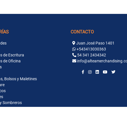
RÍAS
CONTACTO
des
Juan José Paso 1401
+543413030363
s de Escritura
54 341 2434342
s de Oficina
info@alteamerchandising.c
s
s, Bolsos y Maletines
are
cos
es
y Sombreros
ntaria